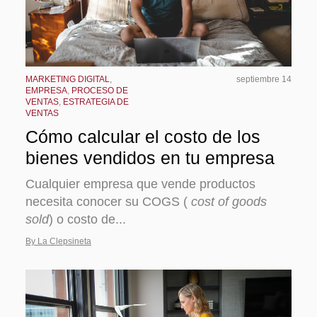
MARKETING DIGITAL
,
septiembre 14
EMPRESA
,
PROCESO DE
VENTAS
,
ESTRATEGIA DE
VENTAS
Cómo calcular el costo de los
bienes vendidos en tu empresa
Cualquier empresa que vende productos
necesita conocer su COGS (
cost of goods
sold
) o costo de...
By La Clepsineta