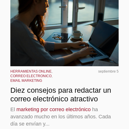
HERRAMIENTAS ONLINE
,
septiembre 5
CORREO ELECTRONICO
,
EMAIL MARKETING
Diez consejos para redactar un
correo electrónico atractivo
El
marketing por correo electrónico
ha
avanzado mucho en los últimos años. Cada
día se envían y...