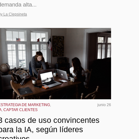
demanda alta...
y La Clepsineta
ESTRATEGIA DE MARKETING
,
junio 26
A
,
CAPTAR CLIENTES
3 casos de uso convincentes
para la IA, según líderes
creativos