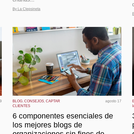
By La Clepsineta
B
9
BLOG
,
CONSEJOS
,
CAPTAR
agosto 17
CLIENTES
I
6 componentes esenciales de
los mejores blogs de
organizaciones sin fines de