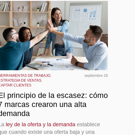
HERRAMIENTAS DE TRABAJO
,
septiembre 28
ESTRATEGIA DE VENTAS
,
CAPTAR CLIENTES
El principio de la escasez: cómo
7 marcas crearon una alta
demanda
La
ley de la oferta y la demanda
establece
que cuando existe una oferta baja y una