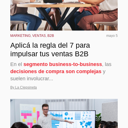
MARKETING
,
VENTAS
,
B2B
mayo 5
Aplicá la regla del 7 para
impulsar tus ventas B2B
En el
segmento business-to-business
, las
decisiones de compra son complejas
y
suelen involucrar...
By La Clepsineta