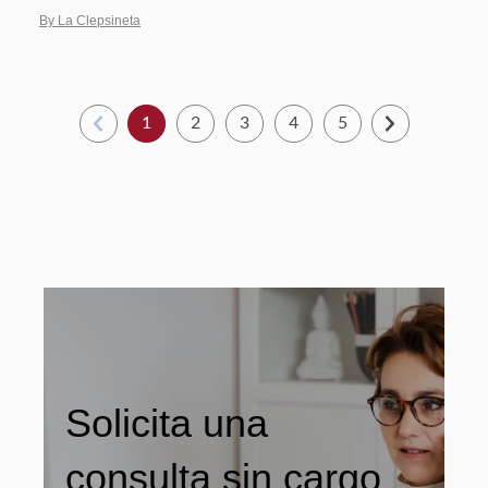
By La Clepsineta
1
2
3
4
5
Solicita una
consulta sin cargo