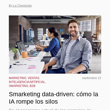
By La Clepsineta
MARKETING
,
VENTAS
,
septiembre 15
INTELIGENCIA ARTIFICIAL
,
SMARKETING
,
B2B
Smarketing data-driven: cómo la
IA rompe los silos