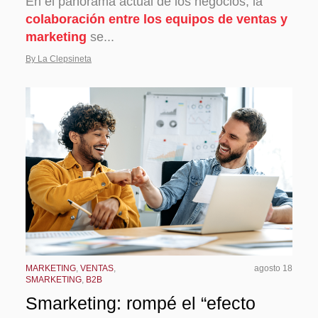
En el panorama actual de los negocios, la
colaboración entre los equipos de ventas y
marketing
se...
By La Clepsineta
MARKETING
,
VENTAS
,
agosto 18
SMARKETING
,
B2B
Smarketing: rompé el “efecto