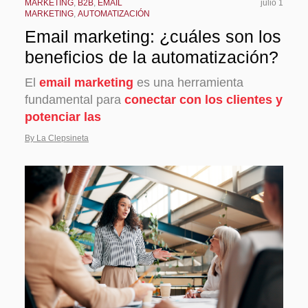
MARKETING
,
B2B
,
EMAIL
julio 1
MARKETING
,
AUTOMATIZACIÓN
Email marketing: ¿cuáles son los
beneficios de la automatización?
El
email marketing
es una herramienta
fundamental para
conectar con los clientes y
potenciar las
By La Clepsineta