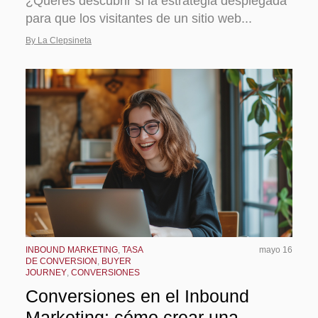
¿Querés descubrir si la estrategia desplegada
para que los visitantes de un sitio web...
By La Clepsineta
INBOUND MARKETING
,
TASA
mayo 16
DE CONVERSION
,
BUYER
JOURNEY
,
CONVERSIONES
Conversiones en el Inbound
Marketing: cómo crear una