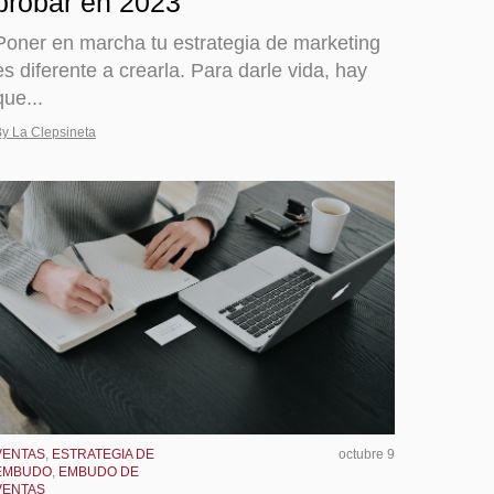
probar en 2023
Poner en marcha tu estrategia de marketing
es diferente a crearla. Para darle vida, hay
que...
y La Clepsineta
VENTAS
,
ESTRATEGIA DE
octubre 9
EMBUDO
,
EMBUDO DE
VENTAS