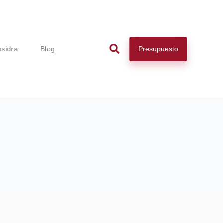
Presupuesto
psidra
Blog