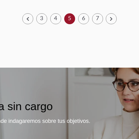
3
4
5
6
7
a sin cargo
de indagaremos sobre tus objetivos.