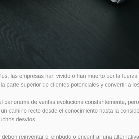
ños, las empresas han vivido o han muerto por la fuerz
la parte superior de clientes potenciales y convertir a los
el panorama de ventas evoluciona constantemente, pero
 un camino recto desde el conocimiento hasta la conside
uchos desvíos.
s deben reinventar el embudo o encontrar una alternativa