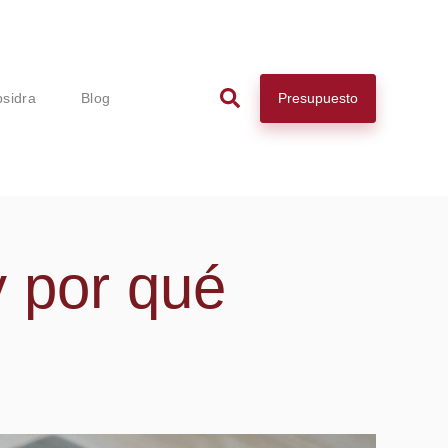
Presupuesto
psidra
Blog
 por qué