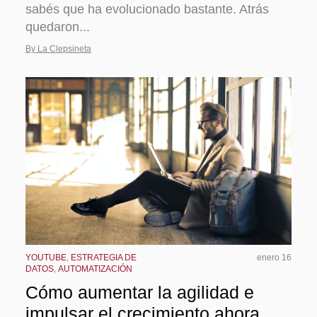
sabés que ha evolucionado bastante. Atrás
quedaron...
By La Clepsineta
YOUTUBE
,
ESTRATEGIA DE
enero 16
DATOS
,
AUTOMATIZACIÓN
Cómo aumentar la agilidad e
impulsar el crecimiento ahora