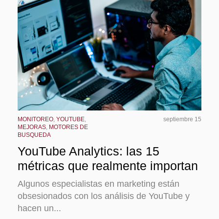
MONITOREO
,
YOUTUBE
,
septiembre 15
MEJORAS
,
MOTORES DE
BUSQUEDA
YouTube Analytics: las 15
métricas que realmente importan
Algunos especialistas en marketing están
obsesionados con los análisis de YouTube y
hacen un...