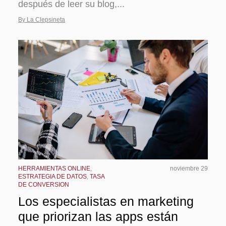
después de leer su blog,...
By La Clepsineta
HERRAMIENTAS ONLINE
,
noviembre 29
ESTRATEGIA DE DATOS
,
TASA
DE CONVERSION
Los especialistas en marketing
que priorizan las apps están