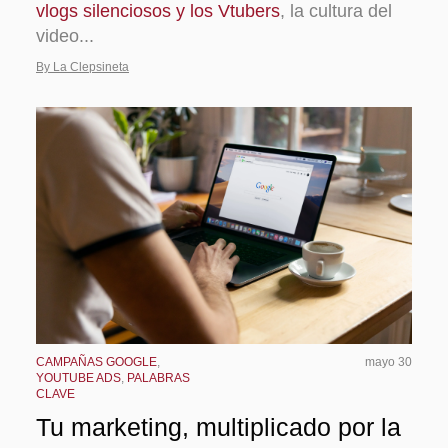
vlogs silenciosos y los Vtubers
, la cultura del
video...
By La Clepsineta
CAMPAÑAS GOOGLE
,
mayo 30
YOUTUBE ADS
,
PALABRAS
CLAVE
Tu marketing, multiplicado por la