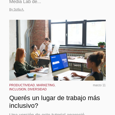
Media Lab de...
By Sofía A.
PRODUCTIVIDAD
,
MARKETING
,
marzo 11
INCLUSION
,
DIVERSIDAD
Querés un lugar de trabajo más
inclusivo?
Una versión de este tutorial apareció