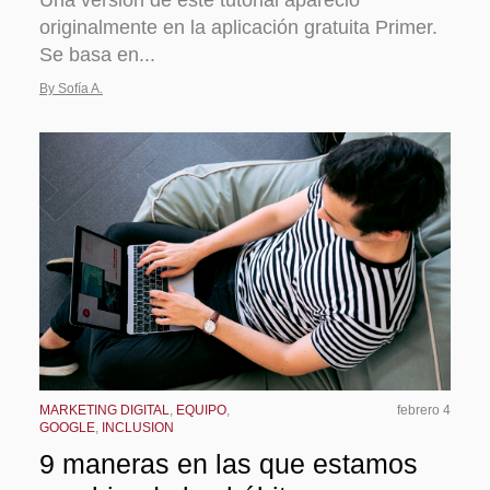
originalmente en la aplicación gratuita Primer.
Se basa en...
By Sofía A.
MARKETING DIGITAL
,
EQUIPO
,
febrero 4
GOOGLE
,
INCLUSION
9 maneras en las que estamos