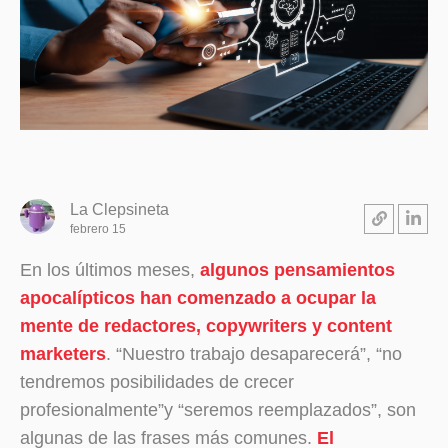
La Clepsineta
febrero 15
En los últimos meses,
algunos pensamientos
apocalípticos han comenzado a ocupar la
mente de redactores, copywriters y content
marketers
. “Nuestro trabajo desaparecerá”, “no
tendremos posibilidades de crecer
profesionalmente”y “seremos reemplazados”, son
algunas de las frases más comunes.
El