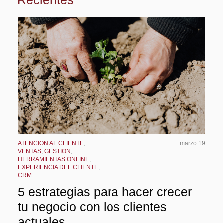
ATENCION AL CLIENTE
,
marzo 19
VENTAS
,
GESTION
,
HERRAMIENTAS ONLINE
,
EXPERIENCIA DEL CLIENTE
,
CRM
5 estrategias para hacer crecer
tu negocio con los clientes
actuales