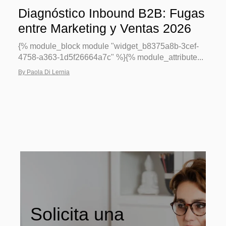
Diagnóstico Inbound B2B: Fugas
entre Marketing y Ventas 2026
{% module_block module "widget_b8375a8b-3cef-
4758-a363-1d5f26664a7c" %}{% module_attribute...
By Paola Di Lernia
Solicita una